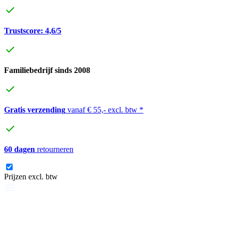
Trustscore: 4,6/5
Familiebedrijf sinds 2008
Gratis verzending
vanaf € 55,- excl. btw *
60 dagen
retourneren
Prijzen excl. btw