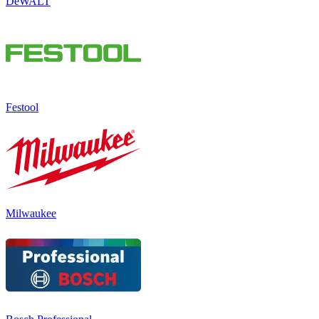
DeWALT
Festool
Milwaukee