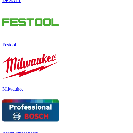
DeWALT
Festool
Milwaukee