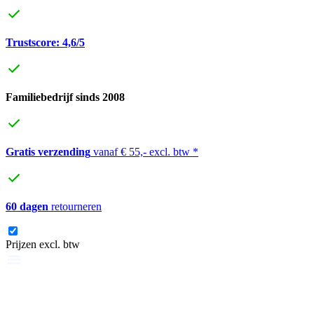
Trustscore: 4,6/5
Familiebedrijf sinds 2008
Gratis verzending
vanaf € 55,- excl. btw *
60 dagen
retourneren
Prijzen excl. btw