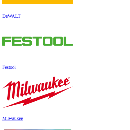
DeWALT
Festool
Milwaukee