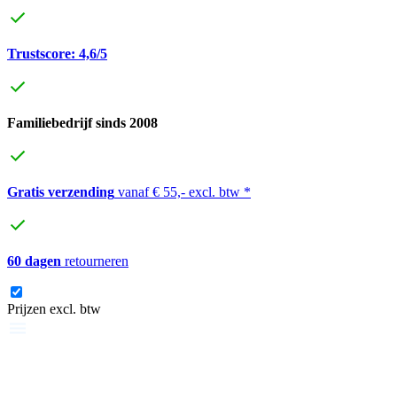
Trustscore: 4,6/5
Familiebedrijf sinds 2008
Gratis verzending
vanaf € 55,- excl. btw *
60 dagen
retourneren
Prijzen excl. btw