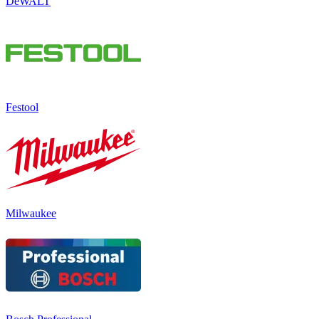
DeWALT
Festool
Milwaukee