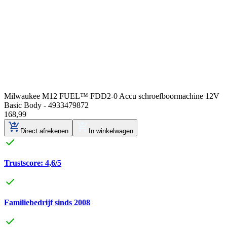
Milwaukee M12 FUEL™ FDD2-0 Accu schroefboormachine 12V
Basic Body - 4933479872
168
,
99
Direct afrekenen
In winkelwagen
Trustscore: 4,6/5
Familiebedrijf sinds 2008