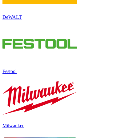
DeWALT
Festool
Milwaukee