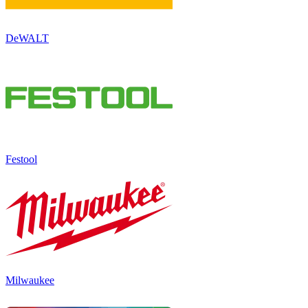
DeWALT
Festool
Milwaukee