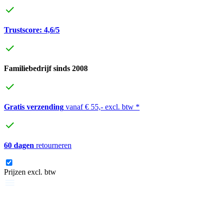
Trustscore: 4,6/5
Familiebedrijf sinds 2008
Gratis verzending
vanaf € 55,- excl. btw *
60 dagen
retourneren
Prijzen excl. btw