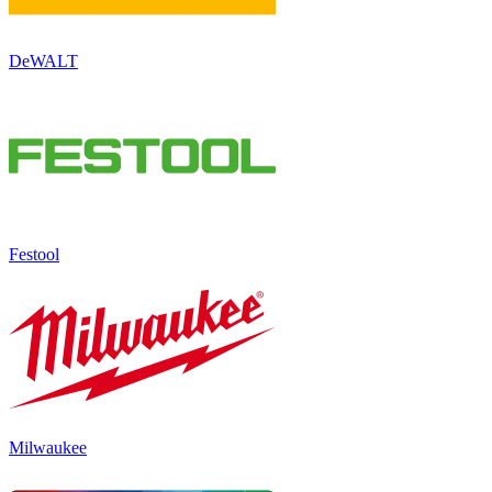
DeWALT
Festool
Milwaukee