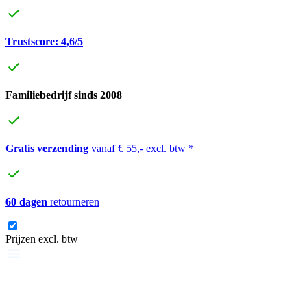
Trustscore: 4,6/5
Familiebedrijf sinds 2008
Gratis verzending
vanaf € 55,- excl. btw *
60 dagen
retourneren
Prijzen excl. btw