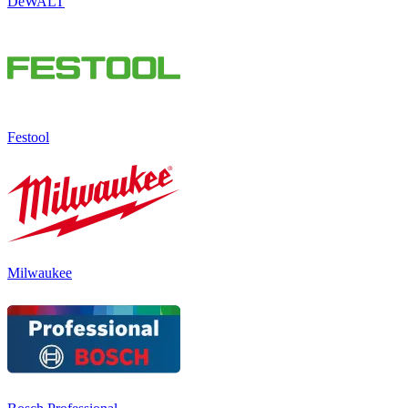
DeWALT
Festool
Milwaukee