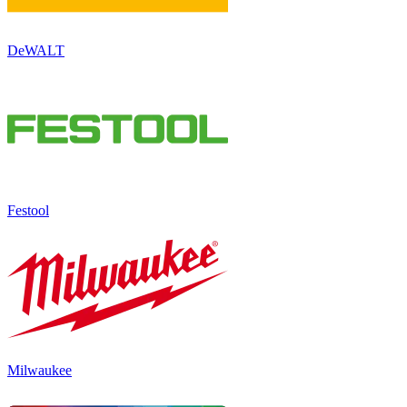
DeWALT
Festool
Milwaukee