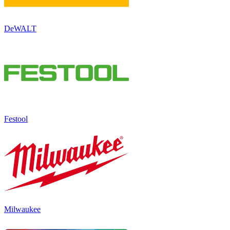
DeWALT
Festool
Milwaukee