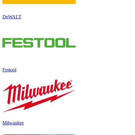
DeWALT
Festool
Milwaukee