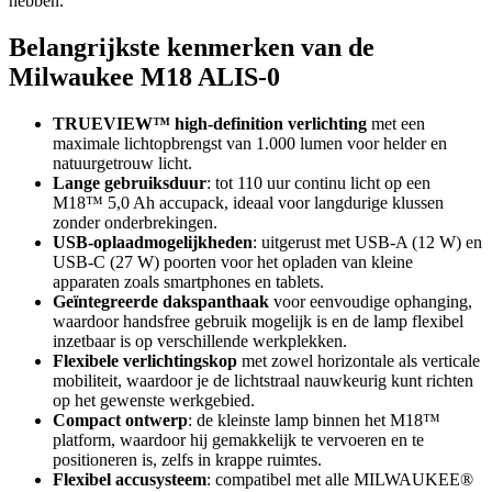
hebben.
Belangrijkste kenmerken van de
Milwaukee M18 ALIS-0
TRUEVIEW™ high-definition verlichting
met een
maximale lichtopbrengst van 1.000 lumen voor helder en
natuurgetrouw licht.
Lange gebruiksduur
: tot 110 uur continu licht op een
M18™ 5,0 Ah accupack, ideaal voor langdurige klussen
zonder onderbrekingen.
USB-oplaadmogelijkheden
: uitgerust met USB-A (12 W) en
USB-C (27 W) poorten voor het opladen van kleine
apparaten zoals smartphones en tablets.
Geïntegreerde dakspanthaak
voor eenvoudige ophanging,
waardoor handsfree gebruik mogelijk is en de lamp flexibel
inzetbaar is op verschillende werkplekken.
Flexibele verlichtingskop
met zowel horizontale als verticale
mobiliteit, waardoor je de lichtstraal nauwkeurig kunt richten
op het gewenste werkgebied.
Compact ontwerp
: de kleinste lamp binnen het M18™
platform, waardoor hij gemakkelijk te vervoeren en te
positioneren is, zelfs in krappe ruimtes.
Flexibel accusysteem
: compatibel met alle MILWAUKEE®