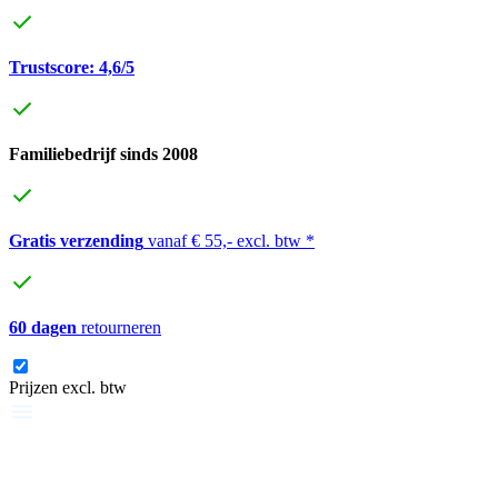
Trustscore: 4,6/5
Familiebedrijf sinds 2008
Gratis verzending
vanaf € 55,- excl. btw *
60 dagen
retourneren
Prijzen excl. btw