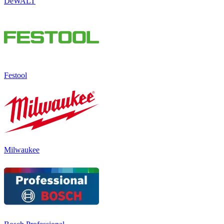
DeWALT
Festool
Milwaukee