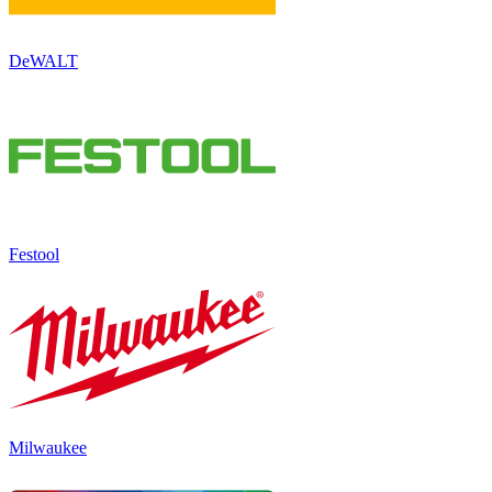
DeWALT
Festool
Milwaukee