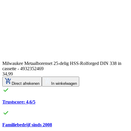
Milwaukee Metaalborenset 25-delig HSS-Rolforged DIN 338 in
cassette - 4932352469
34
,
99
Direct afrekenen
In winkelwagen
Trustscore: 4,6/5
Familiebedrijf sinds 2008