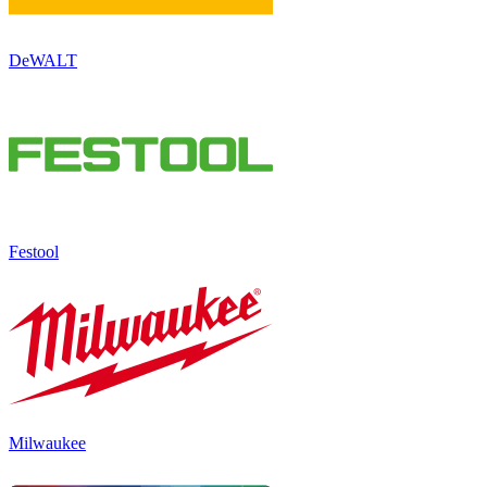
DeWALT
Festool
Milwaukee