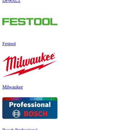
DeWALT
Festool
Milwaukee