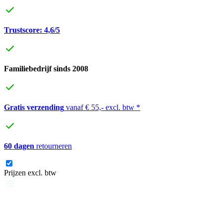
Trustscore: 4,6/5
Familiebedrijf sinds 2008
Gratis verzending
vanaf € 55,- excl. btw *
60 dagen
retourneren
Prijzen excl. btw