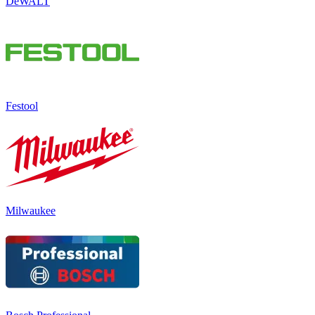
DeWALT
Festool
Milwaukee