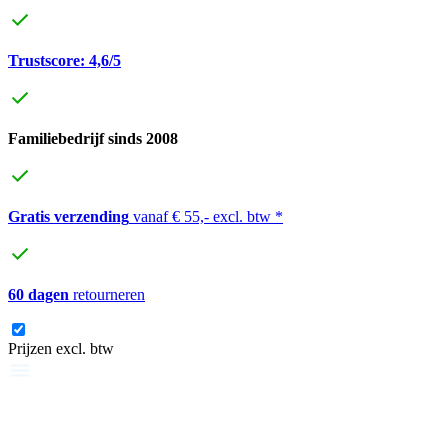
Trustscore: 4,6/5
Familiebedrijf sinds 2008
Gratis verzending
vanaf € 55,- excl. btw *
60 dagen
retourneren
Prijzen excl. btw