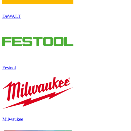
DeWALT
Festool
Milwaukee