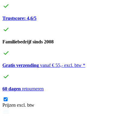
Trustscore: 4,6/5
Familiebedrijf sinds 2008
Gratis verzending
vanaf € 55,- excl. btw *
60 dagen
retourneren
Prijzen excl. btw