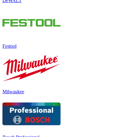
DeWALT
Festool
Milwaukee