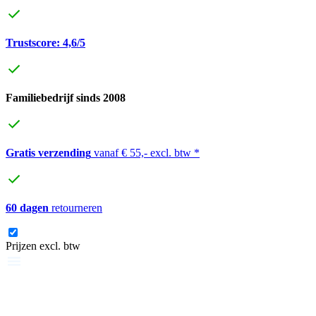
Trustscore: 4,6/5
Familiebedrijf sinds 2008
Gratis verzending
vanaf € 55,- excl. btw *
60 dagen
retourneren
Prijzen excl. btw