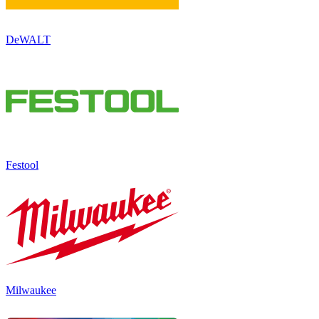
DeWALT
Festool
Milwaukee