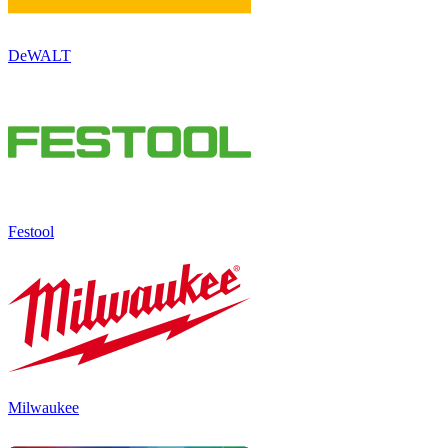
DeWALT
Festool
Milwaukee