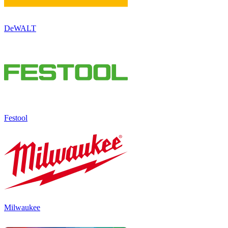
DeWALT
Festool
Milwaukee