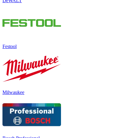
DeWALT
Festool
Milwaukee