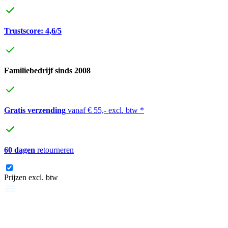
Trustscore: 4,6/5
Familiebedrijf sinds 2008
Gratis verzending
vanaf € 55,- excl. btw *
60 dagen
retourneren
Prijzen excl. btw