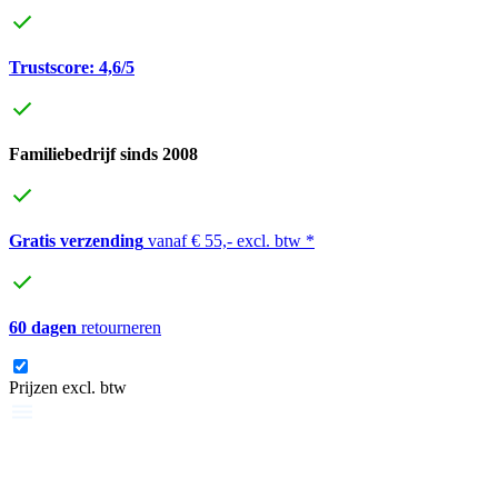
Trustscore: 4,6/5
Familiebedrijf sinds 2008
Gratis verzending
vanaf € 55,- excl. btw *
60 dagen
retourneren
Prijzen excl. btw