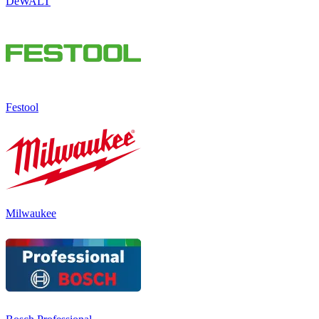
DeWALT
Festool
Milwaukee