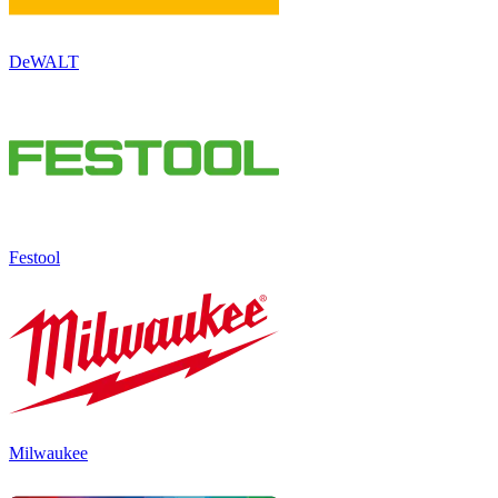
DeWALT
Festool
Milwaukee