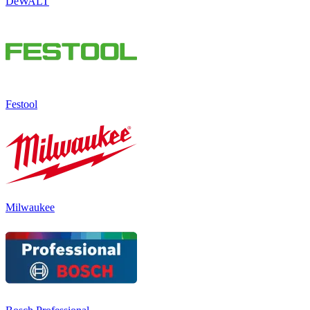
DeWALT
Festool
Milwaukee