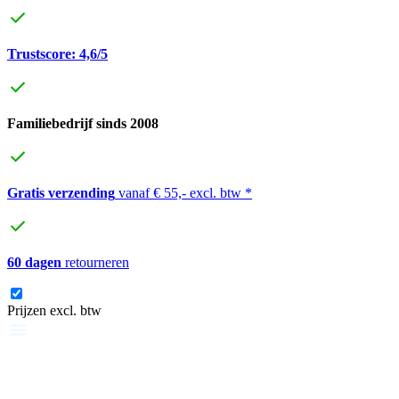
Trustscore: 4,6/5
Familiebedrijf sinds 2008
Gratis verzending
vanaf € 55,- excl. btw *
60 dagen
retourneren
Prijzen excl. btw