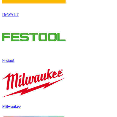
DeWALT
Festool
Milwaukee