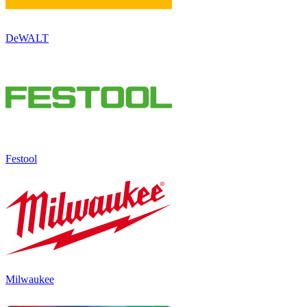
DeWALT
Festool
Milwaukee