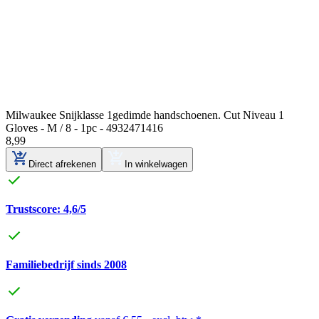
Milwaukee Snijklasse 1gedimde handschoenen. Cut Niveau 1
Gloves - M / 8 - 1pc - 4932471416
8
,
99
Direct afrekenen
In winkelwagen
Trustscore: 4,6/5
Familiebedrijf sinds 2008