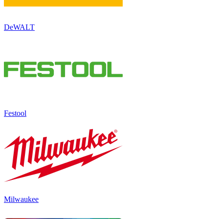
DeWALT
Festool
Milwaukee