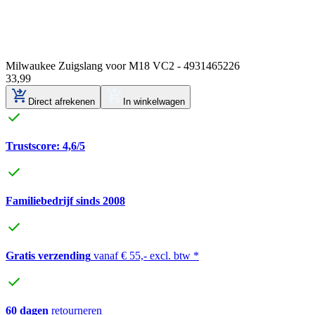
Milwaukee Zuigslang voor M18 VC2 - 4931465226
33
,
99
Direct afrekenen
In winkelwagen
Trustscore: 4,6/5
Familiebedrijf sinds 2008
Gratis verzending
vanaf € 55,- excl. btw *
60 dagen
retourneren