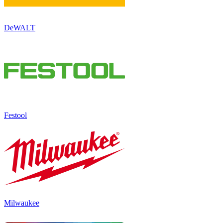
DeWALT
Festool
Milwaukee