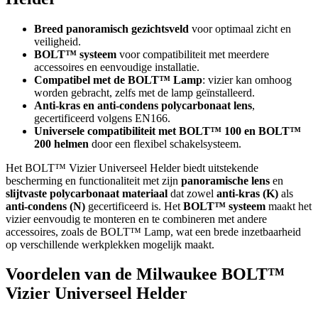
Breed panoramisch gezichtsveld
voor optimaal zicht en
veiligheid.
BOLT™ systeem
voor compatibiliteit met meerdere
accessoires en eenvoudige installatie.
Compatibel met de BOLT™ Lamp
: vizier kan omhoog
worden gebracht, zelfs met de lamp geïnstalleerd.
Anti-kras en anti-condens polycarbonaat lens
,
gecertificeerd volgens EN166.
Universele compatibiliteit met BOLT™ 100 en BOLT™
200 helmen
door een flexibel schakelsysteem.
Het BOLT™ Vizier Universeel Helder biedt uitstekende
bescherming en functionaliteit met zijn
panoramische lens
en
slijtvaste polycarbonaat materiaal
dat zowel
anti-kras (K)
als
anti-condens (N)
gecertificeerd is. Het
BOLT™ systeem
maakt het
vizier eenvoudig te monteren en te combineren met andere
accessoires, zoals de BOLT™ Lamp, wat een brede inzetbaarheid
op verschillende werkplekken mogelijk maakt.
Voordelen van de Milwaukee BOLT™
Vizier Universeel Helder