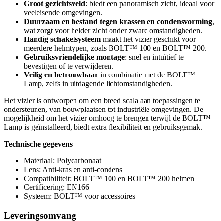
Groot gezichtsveld
: biedt een panoramisch zicht, ideaal voor
veeleisende omgevingen.
Duurzaam en bestand tegen krassen en condensvorming
,
wat zorgt voor helder zicht onder zware omstandigheden.
Handig schakelsysteem
maakt het vizier geschikt voor
meerdere helmtypen, zoals BOLT™ 100 en BOLT™ 200.
Gebruiksvriendelijke montage
: snel en intuïtief te
bevestigen of te verwijderen.
Veilig en betrouwbaar
in combinatie met de BOLT™
Lamp, zelfs in uitdagende lichtomstandigheden.
Het vizier is ontworpen om een breed scala aan toepassingen te
ondersteunen, van bouwplaatsen tot industriële omgevingen. De
mogelijkheid om het vizier omhoog te brengen terwijl de BOLT™
Lamp is geïnstalleerd, biedt extra flexibiliteit en gebruiksgemak.
Technische gegevens
Materiaal: Polycarbonaat
Lens: Anti-kras en anti-condens
Compatibiliteit: BOLT™ 100 en BOLT™ 200 helmen
Certificering: EN166
Systeem: BOLT™ voor accessoires
Leveringsomvang