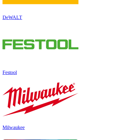
DeWALT
Festool
Milwaukee