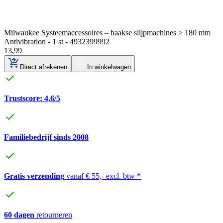
Milwaukee Systeemaccessoires – haakse slijpmachines > 180 mm
Antivibration - 1 st - 4932399992
13
,
99
Direct afrekenen
In winkelwagen
Trustscore: 4,6/5
Familiebedrijf sinds 2008
Gratis verzending
vanaf € 55,- excl. btw *
60 dagen
retourneren