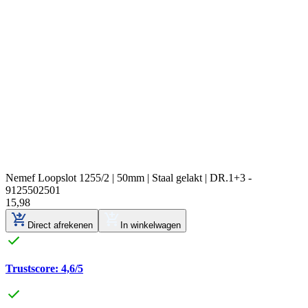
Nemef Loopslot 1255/2 | 50mm | Staal gelakt | DR.1+3 -
9125502501
15
,
98
Direct afrekenen
In winkelwagen
Trustscore: 4,6/5