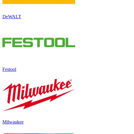
DeWALT
Festool
Milwaukee