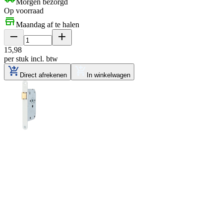
Morgen bezorgd
Op voorraad
Maandag af te halen
15
,
98
per stuk
incl. btw
Direct afrekenen
In winkelwagen