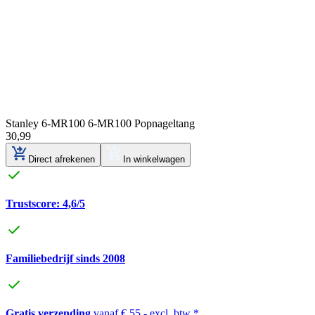
Stanley 6-MR100 6-MR100 Popnageltang
30
,
99
Direct afrekenen
In winkelwagen
Trustscore: 4,6/5
Familiebedrijf sinds 2008
Gratis verzending
vanaf € 55,- excl. btw *