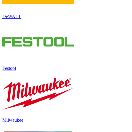
DeWALT
Festool
Milwaukee