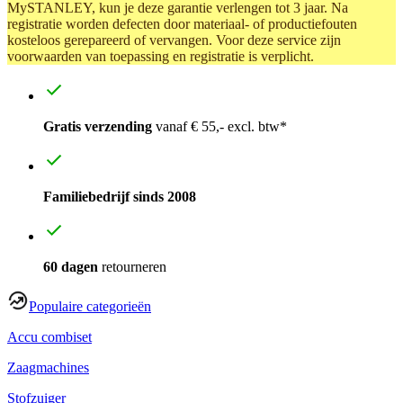
MySTANLEY, kun je deze garantie verlengen tot 3 jaar. Na
registratie worden defecten door materiaal- of productiefouten
kosteloos gerepareerd of vervangen. Voor deze service zijn
voorwaarden van toepassing en registratie is verplicht.
Gratis verzending
vanaf € 55,- excl. btw*
Familiebedrijf sinds 2008
60 dagen
retourneren
Populaire categorieën
Accu combiset
Zaagmachines
Stofzuiger