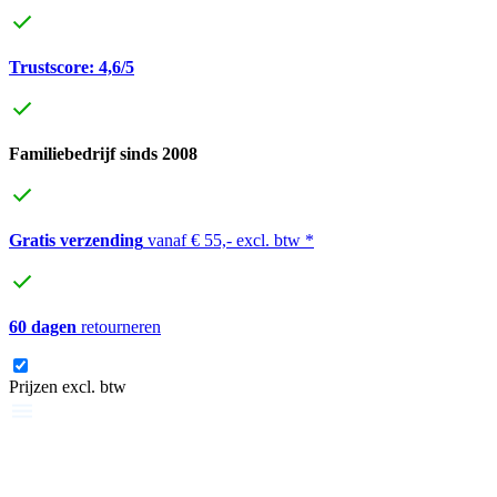
Trustscore: 4,6/5
Familiebedrijf sinds 2008
Gratis verzending
vanaf € 55,- excl. btw *
60 dagen
retourneren
Prijzen excl. btw