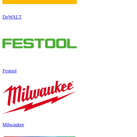
DeWALT
Festool
Milwaukee