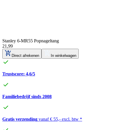
Stanley 6-MR55 Popnageltang
21
,
99
Direct afrekenen
In winkelwagen
Trustscore: 4,6/5
Familiebedrijf sinds 2008
Gratis verzending
vanaf € 55,- excl. btw *