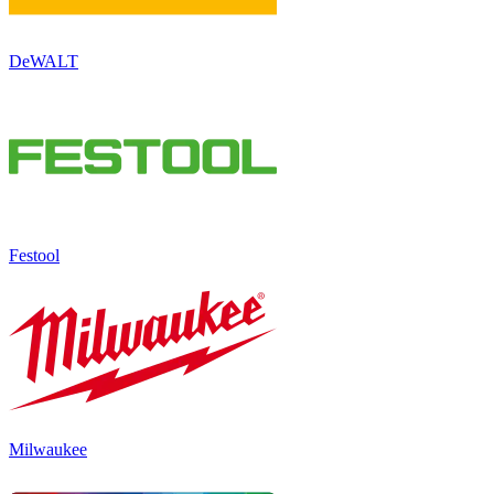
DeWALT
Festool
Milwaukee