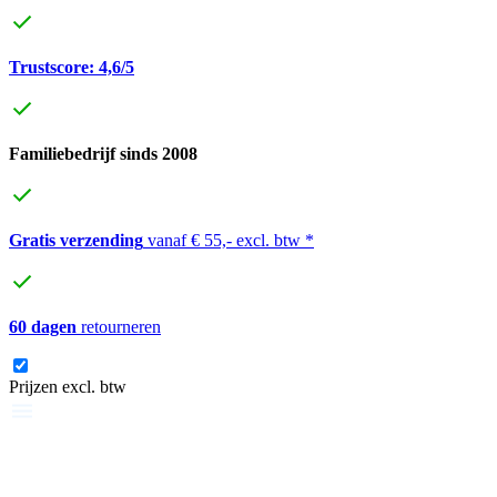
Trustscore: 4,6/5
Familiebedrijf sinds 2008
Gratis verzending
vanaf € 55,- excl. btw *
60 dagen
retourneren
Prijzen excl. btw