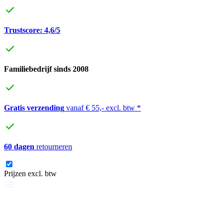
Trustscore: 4,6/5
Familiebedrijf sinds 2008
Gratis verzending
vanaf € 55,- excl. btw *
60 dagen
retourneren
Prijzen excl. btw