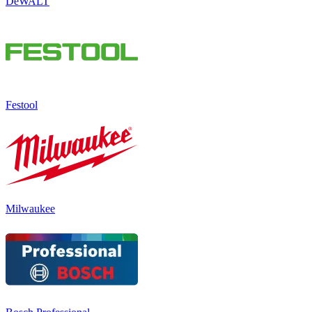
DeWALT
Festool
Milwaukee