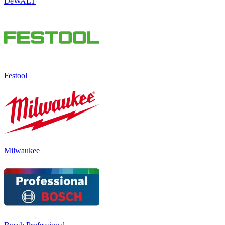
DeWALT
Festool
Milwaukee