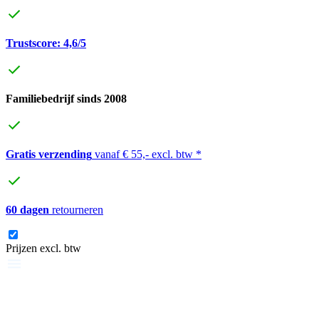
Trustscore: 4,6/5
Familiebedrijf sinds 2008
Gratis verzending
vanaf € 55,- excl. btw *
60 dagen
retourneren
Prijzen excl. btw