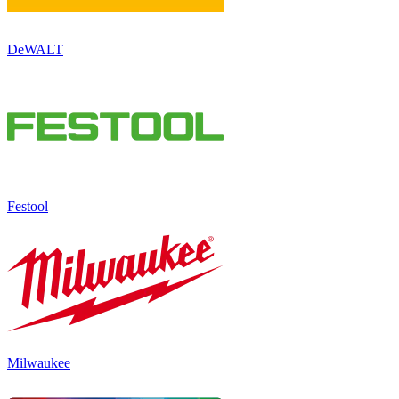
DeWALT
Festool
Milwaukee