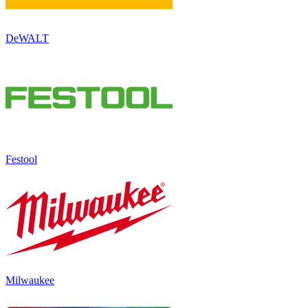
DeWALT
Festool
Milwaukee