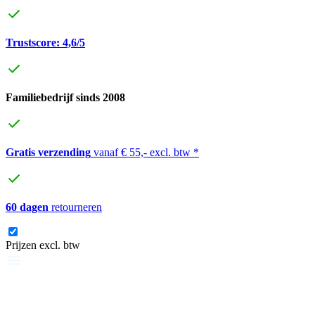
Trustscore: 4,6/5
Familiebedrijf sinds 2008
Gratis verzending
vanaf € 55,- excl. btw *
60 dagen
retourneren
Prijzen excl. btw