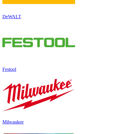
DeWALT
Festool
Milwaukee