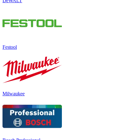
DeWALT
Festool
Milwaukee