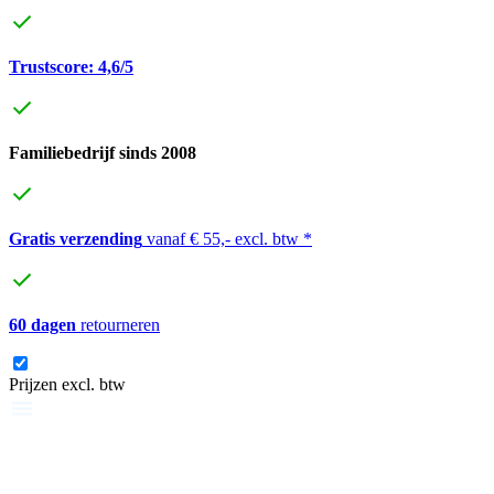
Trustscore: 4,6/5
Familiebedrijf sinds 2008
Gratis verzending
vanaf € 55,- excl. btw *
60 dagen
retourneren
Prijzen excl. btw