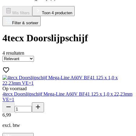
Wis filters
Toon 4 producten
Filter & sorteer
4tecx Doorslijpschijf
4
resultaten
Op voorraad
4tecx Doorslijpschijf Mega-Line A60V BF41 125 x 1,0 x 22,23mm
VE=1
6
,
99
excl. btw