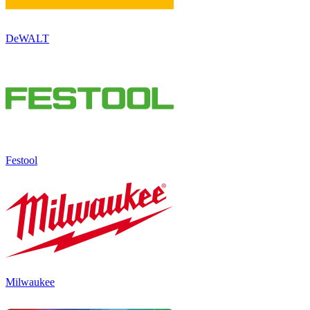
DeWALT
Festool
Milwaukee