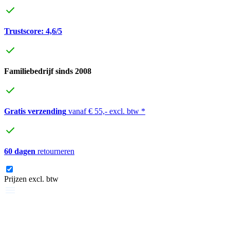
Trustscore: 4,6/5
Familiebedrijf sinds 2008
Gratis verzending
vanaf € 55,- excl. btw *
60 dagen
retourneren
Prijzen excl. btw