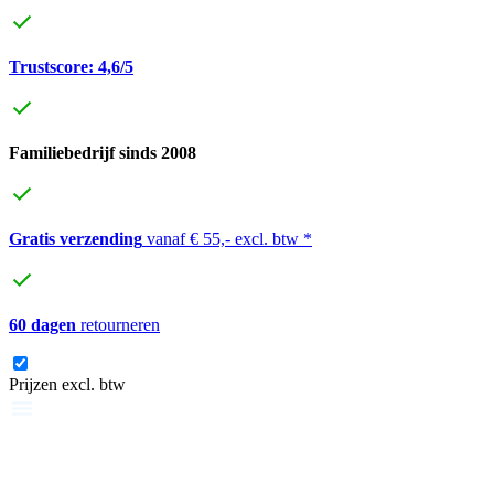
Trustscore: 4,6/5
Familiebedrijf sinds 2008
Gratis verzending
vanaf € 55,- excl. btw *
60 dagen
retourneren
Prijzen excl. btw