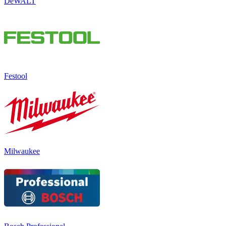
DeWALT
Festool
Milwaukee