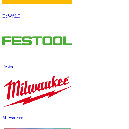
DeWALT
Festool
Milwaukee