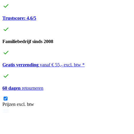
Trustscore: 4,6/5
Familiebedrijf sinds 2008
Gratis verzending
vanaf € 55,- excl. btw *
60 dagen
retourneren
Prijzen excl. btw