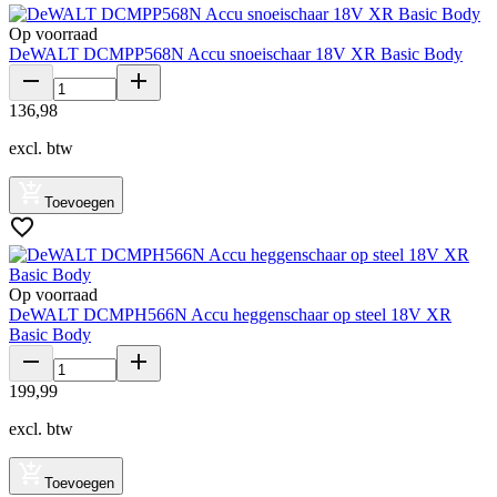
Op voorraad
DeWALT DCMPP568N Accu snoeischaar 18V XR Basic Body
136
,
98
excl. btw
Toevoegen
Op voorraad
DeWALT DCMPH566N Accu heggenschaar op steel 18V XR
Basic Body
199
,
99
excl. btw
Toevoegen