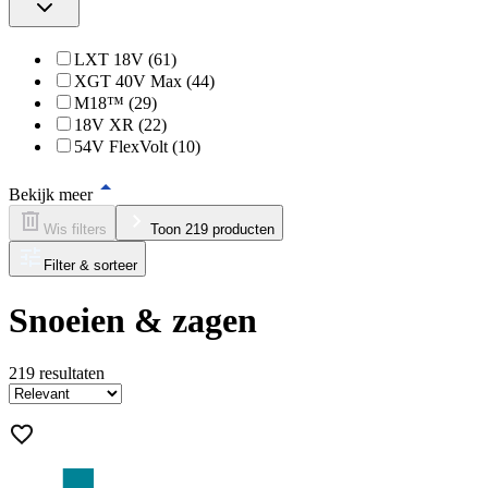
LXT 18V (61)
XGT 40V Max (44)
M18™ (29)
18V XR (22)
54V FlexVolt (10)
Bekijk meer
Wis filters
Toon 219 producten
Filter & sorteer
Snoeien & zagen
219
resultaten