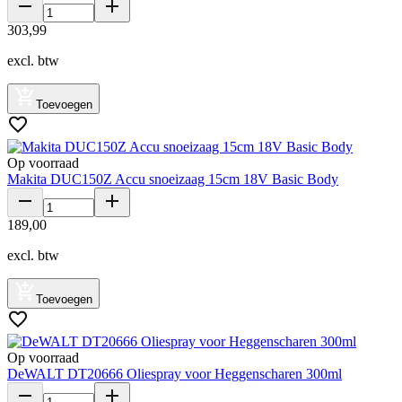
303
,
99
excl. btw
Toevoegen
Op voorraad
Makita DUC150Z Accu snoeizaag 15cm 18V Basic Body
189
,
00
excl. btw
Toevoegen
Op voorraad
DeWALT DT20666 Oliespray voor Heggenscharen 300ml