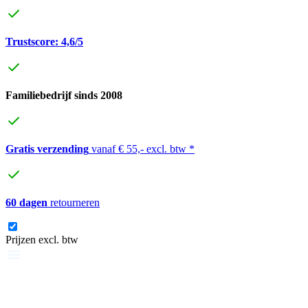
Trustscore: 4,6/5
Familiebedrijf sinds 2008
Gratis verzending
vanaf € 55,- excl. btw *
60 dagen
retourneren
Prijzen excl. btw