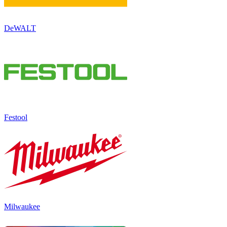
DeWALT
Festool
Milwaukee