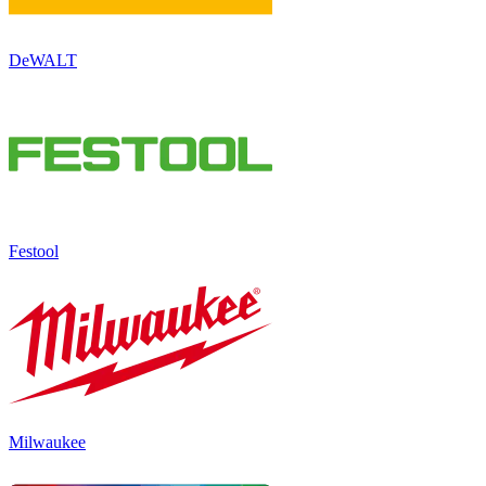
DeWALT
Festool
Milwaukee