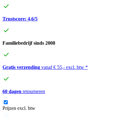
Trustscore: 4,6/5
Familiebedrijf sinds 2008
Gratis verzending
vanaf € 55,- excl. btw *
60 dagen
retourneren
Prijzen excl. btw