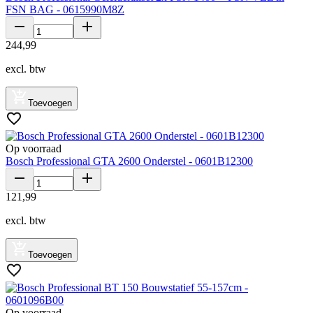
FSN BAG - 0615990M8Z
244
,
99
excl. btw
Toevoegen
Op voorraad
Bosch Professional GTA 2600 Onderstel - 0601B12300
121
,
99
excl. btw
Toevoegen
Op voorraad