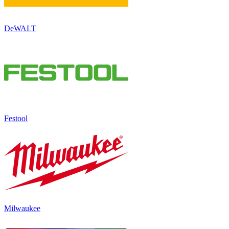
DeWALT
Festool
Milwaukee