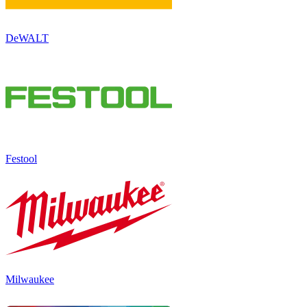
DeWALT
Festool
Milwaukee