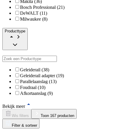
Makita (36)
Bosch Professional (21)
DeWALT (11)
Milwaukee (8)
Producttype
Geleiderail (38)
Geleiderail adapter (19)
Parallelaanslag (13)
Foudraal (10)
Afkortaanslag (9)
Bekijk meer
Wis filters
Toon 167 producten
Filter & sorteer