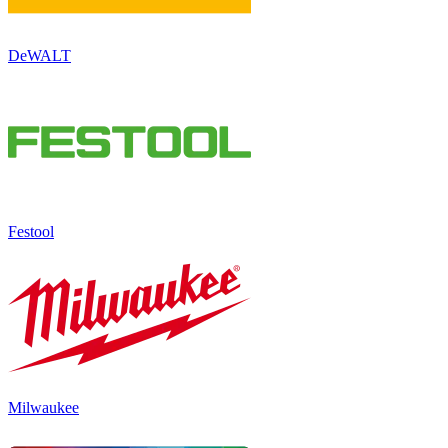
DeWALT
Festool
Milwaukee